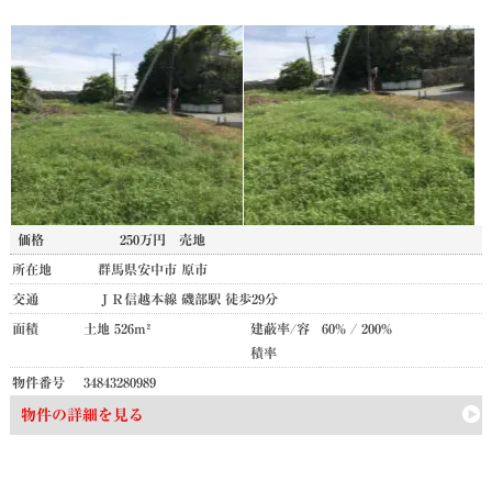
価格
250万円
売地
所在地
群馬県安中市 原市
交通
ＪＲ信越本線 磯部駅 徒歩29分
面積
土地 526m²
建蔽率/容
60% / 200%
積率
物件番号
34843280989
物件の詳細を見る