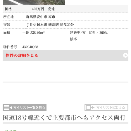
価格
425万円
売地
所在地
群馬県安中市 原市
交通
ＪＲ信越本線 磯部駅 徒歩29分
面積
土地 338.40m²
建蔽率/容
60% / 200%
積率
物件番号
432940928
物件の詳細を見る
国道18号線近くで主要都市へもアクセス両行