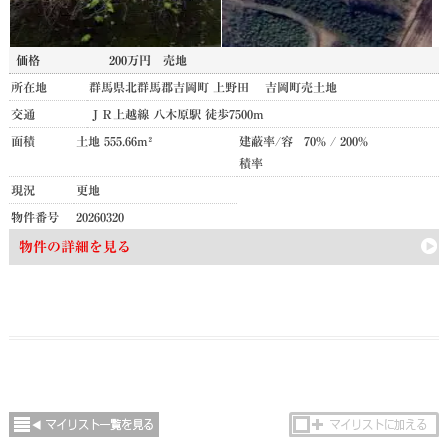
価格
200万円
売地
所在地
群馬県北群馬郡吉岡町 上野田 吉岡町売土地
交通
ＪＲ上越線 八木原駅 徒歩7500m
面積
土地 555.66m²
建蔽率/容
70% / 200%
積率
現況
更地
物件番号
20260320
物件の詳細を見る