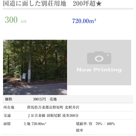
国道に面した別荘用地 200坪超★
300
720.00m²
万円
価格
300万円
売地
所在地
群馬県吾妻郡長野原町 北軽井沢
交通
ＪＲ吾妻線 羽根尾駅 徒歩200分
面積
土地 720.00m²
建蔽率/容
70% / 400%
積率