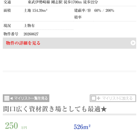
交通
東武伊勢崎線 剛志駅 徒歩1700m 徒歩22分
面積
土地 154.39m²
建蔽率/容
60% / 200%
積率
現況
上物有
物件番号
20260627
物件の詳細を見る
間口広く資材置き場としても最適★
250
526m²
万円