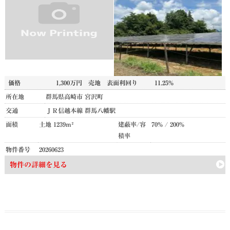
価格
1,300万円
売地
表面利回り
11.25%
所在地
群馬県高崎市 宮沢町
交通
ＪＲ信越本線 群馬八幡駅
面積
土地 1239m²
建蔽率/容
70% / 200%
積率
物件番号
20260623
物件の詳細を見る