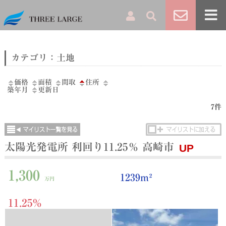
カテゴリ：土地
価格
面積
間取
住所
築年月
更新日
7件
太陽光発電所 利回り11.25％ 高崎市
UP
1,300
1239m²
万円
11.25%