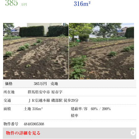
385
316m²
万円
価格
385万円
売地
所在地
群馬県安中市 原市字
交通
ＪＲ信越本線 磯部駅 徒歩29分
面積
土地 316m²
建蔽率/容
60% / 200%
積率
物件番号
48485905308
物件の詳細を見る