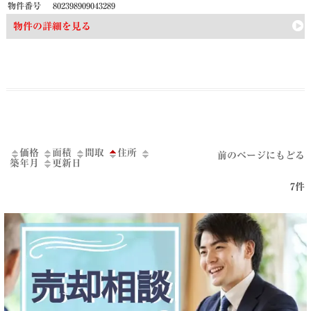
物件番号
802398909043289
物件の詳細を見る
価格
面積
間取
住所
前のページにもどる
築年月
更新日
7件