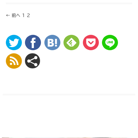
← 前へ
1
2