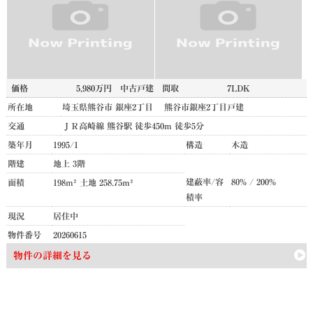
価格
5,980万円
中古戸建
間取
7LDK
所在地
埼玉県熊谷市 銀座2丁目 熊谷市銀座2丁目戸建
交通
ＪＲ高崎線 熊谷駅 徒歩450m 徒歩5分
築年月
1995/1
構造
木造
階建
地上 3階
建蔽率/容
80% / 200%
面積
198m² 土地 258.75m²
積率
現況
居住中
物件番号
20260615
物件の詳細を見る