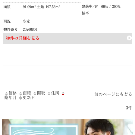
建蔽率/容
60% / 200%
面積
91.09m² 土地 197.56m²
積率
現況
空家
物件番号
20260804
物件の詳細を見る
価格
面積
間取
住所
前のページにもどる
築年月
更新日
3件