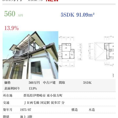
560
5SDK 91.09m²
万円
13.9%
価格
560万円
中古戸建
間取
5SDK
表面利回り
13.9%
所在地
群馬県伊勢崎市 東小保方町
交通
ＪＲ両毛線 国定駅 徒歩37 分
築年月
1975/07
構造
木造
階建
地上 2階