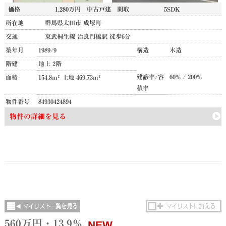
価格
1,280万円
中古戸建
間取
5SDK
所在地
群馬県太田市 成塚町
交通
東武桐生線 治良門橋駅 徒歩6分
築年月
1989/9
構造
木造
階建
地上 2階
建蔽率/容
60% / 200%
面積
154.8m² 土地 469.73m²
積率
物件番号
84930424894
物件の詳細を見る
560万円・13.9％
NEW