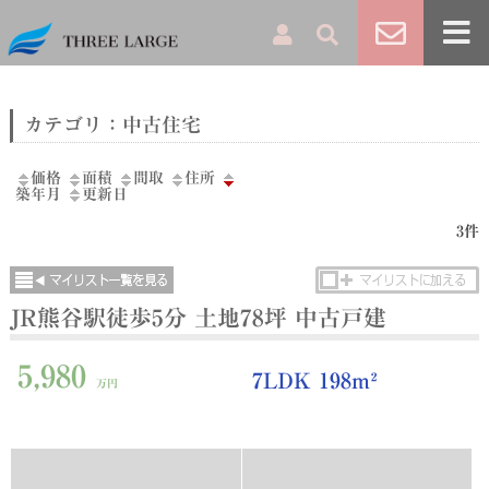
カテゴリ：中古住宅
価格
面積
間取
住所
築年月
更新日
3件
JR熊谷駅徒歩5分 土地78坪 中古戸建
5,980
7LDK 198m²
万円