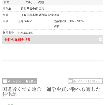
価格
250万円
売地
所在地
群馬県安中市 原市
交通
ＪＲ信越本線 磯部駅 徒歩29分
面積
土地 526m²
建蔽率/容
60% / 200%
積率
物件番号
34843280989
物件の詳細を見る
国道近くで立地〇 通学や買い物へも適した
住宅地