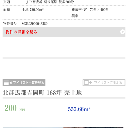
交通
ＪＲ吾妻線 羽根尾駅 徒歩200分
面積
土地 720.00m²
建蔽率/容
70% / 400%
積率
物件番号
802398909043289
物件の詳細を見る
北群馬郡吉岡町 168坪 売土地
200
555.66m²
万円