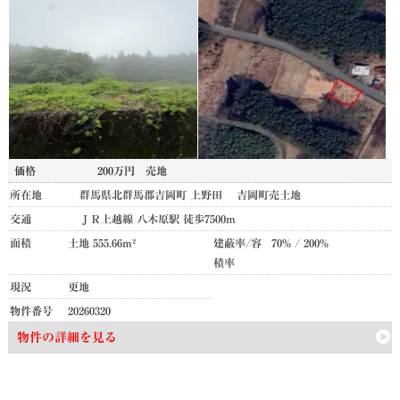
価格
200万円
売地
所在地
群馬県北群馬郡吉岡町 上野田 吉岡町売土地
交通
ＪＲ上越線 八木原駅 徒歩7500m
面積
土地 555.66m²
建蔽率/容
70% / 200%
積率
現況
更地
物件番号
20260320
物件の詳細を見る