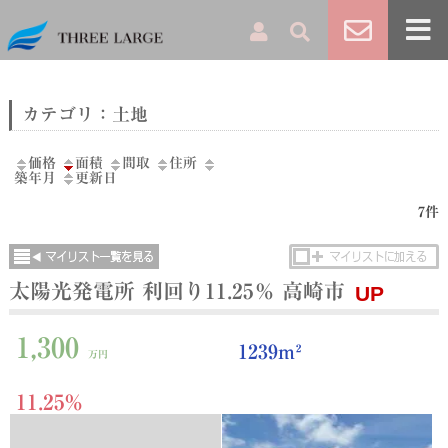
カテゴリ：土地
価格
面積
間取
住所
築年月
更新日
7件
太陽光発電所 利回り11.25％ 高崎市
UP
1,300
1239m²
万円
11.25%