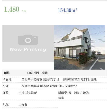
1,480
154.39m²
万円
価格
1,480万円
売地
所在地
群馬県伊勢崎市 茂呂町2丁目 伊勢崎市茂呂町2丁目売地
交通
東武伊勢崎線 剛志駅 徒歩1700m 徒歩22分
面積
土地 154.39m²
建蔽率/容
60% / 200%
積率
現況
上物有