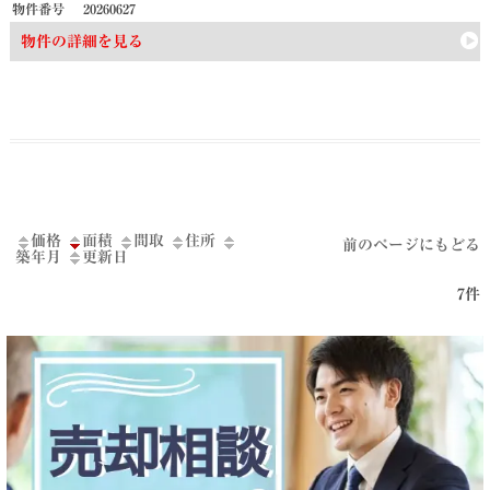
物件番号
20260627
物件の詳細を見る
価格
面積
間取
住所
前のページにもどる
築年月
更新日
7件