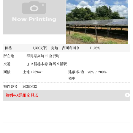
価格
1,300万円
売地
表面利回り
11.25%
所在地
群馬県高崎市 宮沢町
交通
ＪＲ信越本線 群馬八幡駅
面積
土地 1239m²
建蔽率/容
70% / 200%
積率
物件番号
20260623
物件の詳細を見る