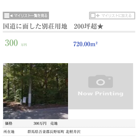
国道に面した別荘用地 200坪超★
300
720.00m²
万円
価格
300万円
売地
所在地
群馬県吾妻郡長野原町 北軽井沢