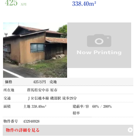
425
338.40m²
万円
価格
425万円
売地
所在地
群馬県安中市 原市
交通
ＪＲ信越本線 磯部駅 徒歩29分
面積
土地 338.40m²
建蔽率/容
60% / 200%
積率
物件番号
432940928
物件の詳細を見る