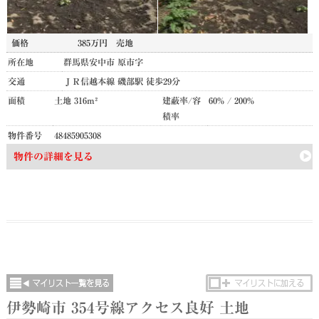
価格
385万円
売地
所在地
群馬県安中市 原市字
交通
ＪＲ信越本線 磯部駅 徒歩29分
面積
土地 316m²
建蔽率/容
60% / 200%
積率
物件番号
48485905308
物件の詳細を見る
伊勢崎市 354号線アクセス良好 土地