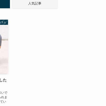
人気記事
コラム
した
多いで
られま
えてい